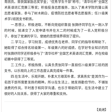
青团员。曾获国家励志奖学金；“优秀学生干部”称号；“清华社杯”全国艺
术英语词汇竞赛三等奖；积极投身志愿服务，加入了美术学院的蒲公英
志愿者家族，参与了树木刷白、疫情防控志愿者等志愿服务；任21级美
术学2班团支书职务。
一.思想上，积极进取，不断向党组织靠拢 张旖纾同学在大一刚入学
的时候，就递交了入党申请书并在大二的时候成为了一名入党积极分
子，参加了党课的学习，使她的思想境界得到了提升。
二.学习上，学习刻苦，成绩优秀在老师、同学们的指导和帮助下，
她取得了综合排名班级第一、年级第六的好成绩，在学好专业知识的同
时张旖纾同学还积极参与了“清华社杯”全国艺术英语词汇竞赛，并在校级
初赛中获得了三等奖。
三.工作上，积极热情，认真负责张同学一直担任21级美学二班的团
支书，以乐观向上的工作态度认真完成每一件事。
四.在生活中，乐观开朗，朴素大方艰苦朴素，求真务实"是其作为一
名团干部所需要发扬的精神。所以在生活上，她发扬勤俭节约，不铺张
浪费的作风，平时善于和同学沟通，也乐于帮助同学，在生活中建立了
很好的人际关系，获得了大家的尊重和支持。
【
关闭
】