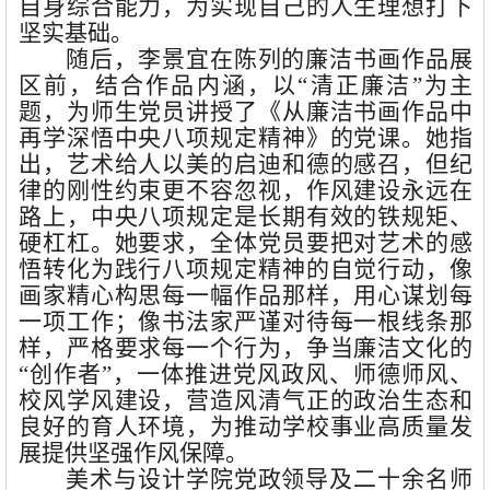
自身综合能力，为实现自己的人生理想打下
坚实基础。
随后，李景宜在陈列的廉洁书画作品展
区前，结合作品内涵，以
“清正廉洁”为主
题，为师生党员讲授了《从廉洁书画作品中
再学深悟中央八项规定精神》的党课。她指
出，艺术给人以美的启迪和德的感召，但纪
律的刚性约束更不容忽视，作风建设永远在
路上，中央八项规定是长期有效的铁规矩、
硬杠杠。她要求，全体党员要把对艺术的感
悟转化为践行八项规定精神的自觉行动，像
画家精心构思每一幅作品那样，用心谋划每
一项工作；像书法家严谨对待每一根线条那
样，严格要求每一个行为，争当廉洁文化的
“创作者”，一体推进党风政风、师德师风、
校风学风建设，营造风清气正的政治生态和
良好的育人环境，为推动学校事业高质量发
展提供坚强作风保障。
美术与设计学院党政领导及二十余名师